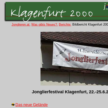
Jonglieren.at:
Was gibts Neues?:
Berichte:
Bildbericht Klagenfurt 20
Jonglierfestival Klagenfurt, 22.-25.6.
Das neue Gelände