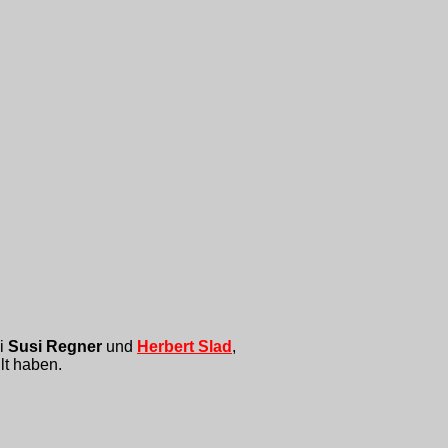
ei
Susi Regner
und
Herbert Slad
,
lt haben.